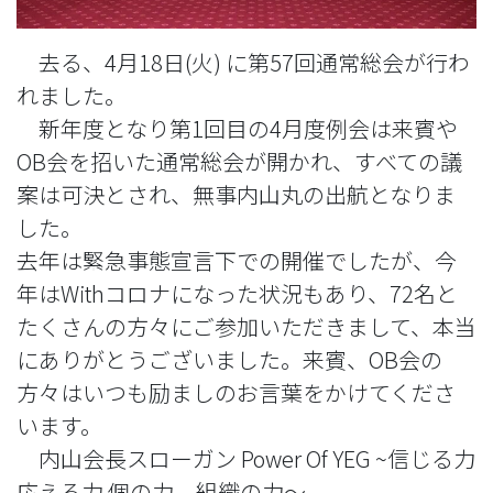
去る、4月18日(火) に第57回通常総会が行わ
れました。
新年度となり第1回目の4月度例会は来賓や
OB会を招いた通常総会が開かれ、すべての議
案は可決とされ、無事内山丸の出航となりま
した。
去年は緊急事態宣言下での開催でしたが、今
年はWithコロナになった状況もあり、72名と
たくさんの方々にご参加いただきまして、本当
にありがとうございました。来賓、OB会の
方々はいつも励ましのお言葉をかけてくださ
います。
内山会長スローガン Power Of YEG ~信じる力
応える力 個の力 組織の力〜