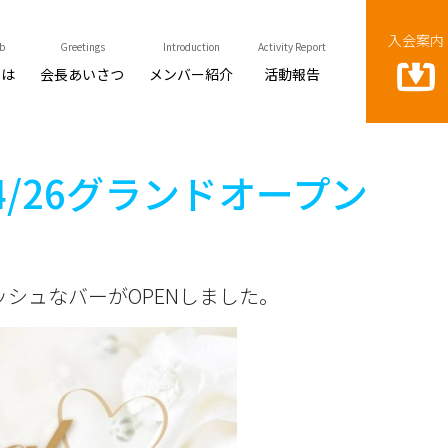
入会案内
b
Greetings
Introduction
Activity Report
とは
会長あいさつ
メンバー紹介
活動報告
4/26グランドオープン
シュなバーがOPENしました。