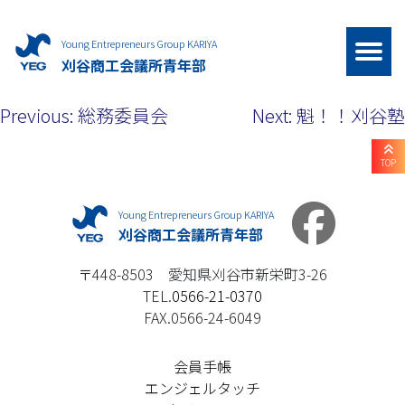
Young Entrepreneurs Group KARIYA
刈谷商工会議所青年部
投
Previous:
総務委員会
Next:
魁！！刈谷塾
稿
TOP
ナ
ビ
Young Entrepreneurs Group KARIYA
刈谷商工会議所青年部
ゲ
〒448-8503 愛知県刈谷市新栄町3-26
ー
TEL.
0566-21-0370
FAX.0566-24-6049
シ
ョ
会員手帳
エンジェルタッチ
ン