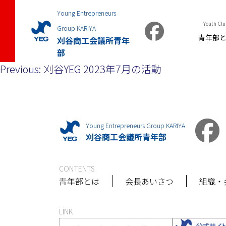
Young Entrepreneurs
Youth Clu
Group KARIYA
青年部
刈谷商工会議所青年
部
投
Previous:
刈谷YEG 2023年7月の活動
稿
ナ
ビ
Young Entrepreneurs Group KARIYA
刈谷商工会議所青年部
ゲ
ー
CONTENTS
青年部とは
会長あいさつ
組織・
シ
ョ
LINK