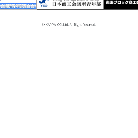
© KARIYA-CCI.Ltd. All Right Reserved.